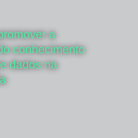
 promover a
 do conhecimento
bre dados na
ia