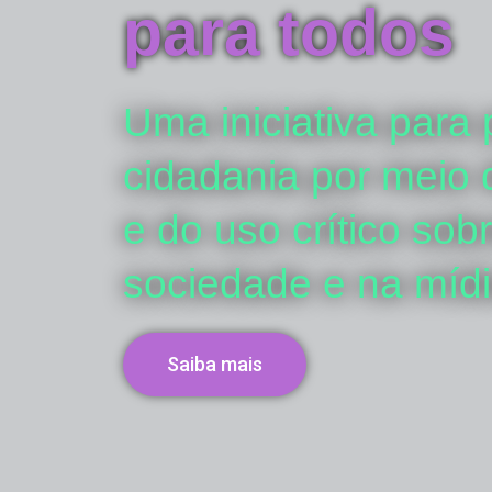
para todos
Uma iniciativa para
cidadania por meio
e do uso crítico so
sociedade e na míd
Saiba mais