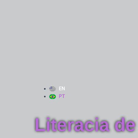
EN
PT
Literacia d